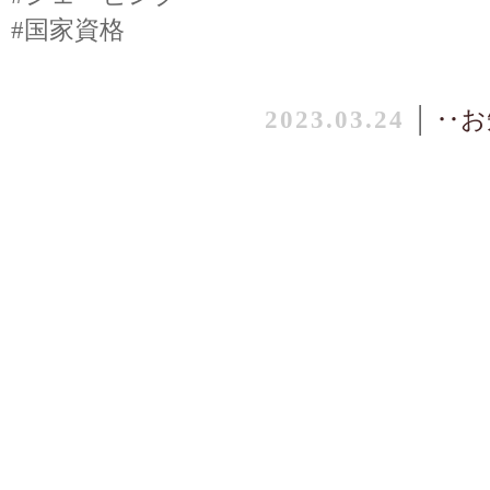
#国家資格
2023.03.24
│
‥お