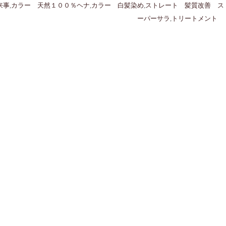
来事
,
カラー 天然１００％ヘナ
,
カラー 白髪染め
,
ストレート 髪質改善 ス
ーパーサラ
,
トリートメント