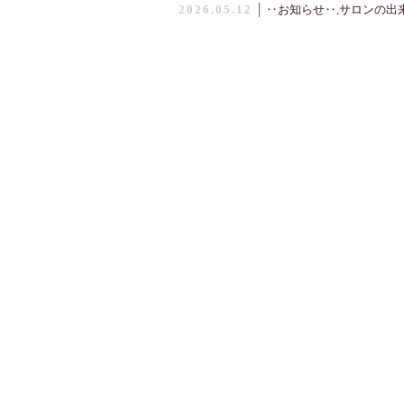
2026.05.12
│
‥お知らせ‥
,
サロンの出