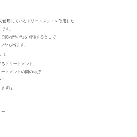
トで使用しているトリートメントを使用した
トです。
えて髪内部の軸を補強するとこで
のツヤも出ます。
来るトリートメント。
リートメントの間の維持
い！
、まずは
リー！