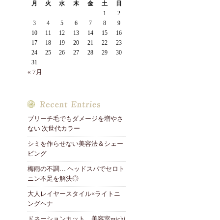
月
火
水
木
金
土
日
1
2
3
4
5
6
7
8
9
10
11
12
13
14
15
16
17
18
19
20
21
22
23
24
25
26
27
28
29
30
31
« 7月
ブリーチ毛でもダメージを増やさ
ない 次世代カラー
シミを作らせない美容法＆シェー
ビング
梅雨の不調… ヘッドスパでセロト
ニン不足を解決◎
大人レイヤースタイル×ライトニ
ングヘナ
ドネーションカット 美容室michi