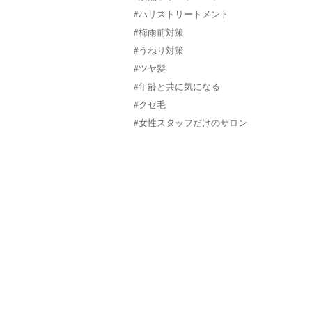
#ハリストリートメント
#梅雨前対策
#うねり対策
#ツヤ髪
#年齢と共に気になる
#クセ毛
#女性スタッフだけのサロン