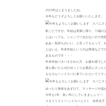
2025年はじまりましたね。
今年もどうぞよろしくお願いいたします。
私ごとですが、年始は実家に帰り、75歳の
とはいっても、シャンプー台がないので布
ああ～気持ちがいい、と言ってもらって、わ
とはいえ、年末年始というのは帰省などで
あるものです・・・
年末年始バタバタされた方、お疲れ様でし
落ち着いたらぜひゆっくりお風呂に入った
もちろんヘッドスパに来ていただいてリラ
ゆったり身体をあずけて、マッサージや温
今年も1年、良い年にしていきましょう^ ^
スタイリスト/ヘッドスパニスト 赤井圭子