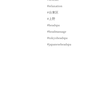
#relaxation
#台東区
#上野
#headspa
#headmassage
#tokyoheadspa
#japaneseheadspa