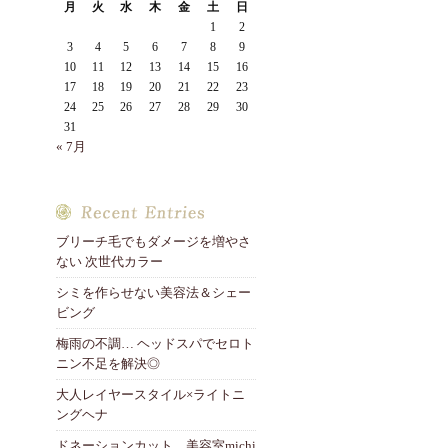
月
火
水
木
金
土
日
1
2
3
4
5
6
7
8
9
10
11
12
13
14
15
16
17
18
19
20
21
22
23
24
25
26
27
28
29
30
31
« 7月
ブリーチ毛でもダメージを増やさ
ない 次世代カラー
シミを作らせない美容法＆シェー
ビング
梅雨の不調… ヘッドスパでセロト
ニン不足を解決◎
大人レイヤースタイル×ライトニ
ングヘナ
ドネーションカット 美容室michi