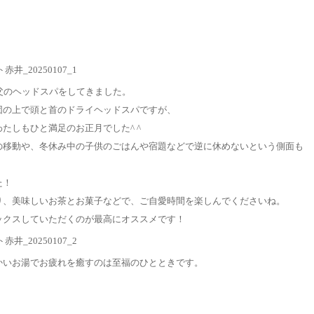
父のヘッドスパをしてきました。
団の上で頭と首のドライヘッドスパですが、
たしもひと満足のお正月でした^ ^
の移動や、冬休み中の子供のごはんや宿題などで逆に休めないという側面も
た！
り、美味しいお茶とお菓子などで、ご自愛時間を楽しんでくださいね。
ックスしていただくのが最高にオススメです！
かいお湯でお疲れを癒すのは至福のひとときです。