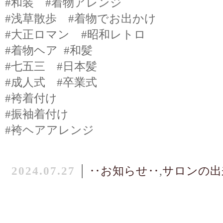
#和装 #着物アレンジ
#浅草散歩 #着物でお出かけ
#大正ロマン #昭和レトロ
#着物ヘア #和髪
#七五三 #日本髪
#成人式 #卒業式
#袴着付け
#振袖着付け
#袴ヘアアレンジ
2024.07.27
│
‥お知らせ‥
,
サロンの出