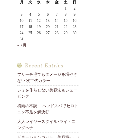
月
火
水
木
金
土
日
1
2
3
4
5
6
7
8
9
10
11
12
13
14
15
16
17
18
19
20
21
22
23
24
25
26
27
28
29
30
31
« 7月
ブリーチ毛でもダメージを増やさ
ない 次世代カラー
シミを作らせない美容法＆シェー
ビング
梅雨の不調… ヘッドスパでセロト
ニン不足を解決◎
大人レイヤースタイル×ライトニ
ングヘナ
ドネーションカット 美容室michi