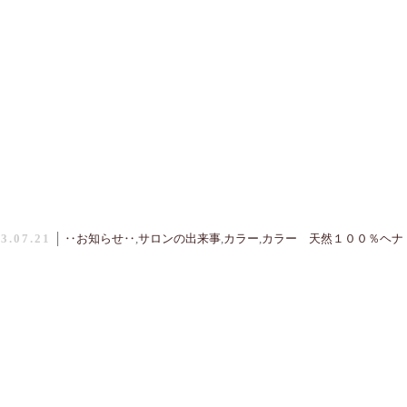
3.07.21
│
‥お知らせ‥
,
サロンの出来事
,
カラー
,
カラー 天然１００％ヘナ