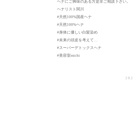
ヘナにご興味のある方是非ご相談下さい。
ヘナリスト関川
#天然100%国産ヘナ
#天然100%ヘナ
#身体に優しい白髪染め
#未来の頭皮を考えて…
#スーパーデトックスヘナ
#美容室michi
202