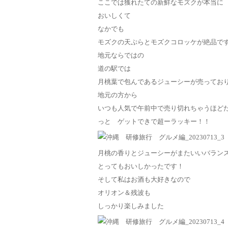
ここでは獲れたての新鮮なモズクが本当に
おいしくて
なかでも
モズクの天ぷらとモズクコロッケが絶品で
地元ならではの
道の駅では
月桃葉で包んであるジューシーが売ってお
地元の方から
いつも人気で午前中で売り切れちゃうほど
っと ゲットできで超ーラッキー！！
月桃の香りとジューシーがまたいいバラン
とってもおいしかったです！
そして私はお酒も大好きなので
オリオン＆残波も
しっかり楽しみました