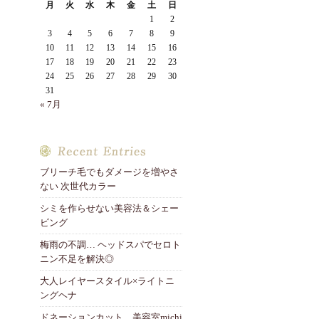
月
火
水
木
金
土
日
1
2
3
4
5
6
7
8
9
10
11
12
13
14
15
16
17
18
19
20
21
22
23
24
25
26
27
28
29
30
31
« 7月
ブリーチ毛でもダメージを増やさ
ない 次世代カラー
シミを作らせない美容法＆シェー
ビング
梅雨の不調… ヘッドスパでセロト
ニン不足を解決◎
大人レイヤースタイル×ライトニ
ングヘナ
ドネーションカット 美容室michi