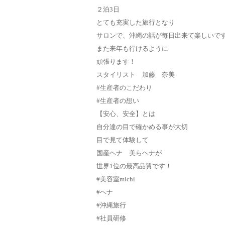
２泊3日
とても充実した旅行となり
サロンで、沖縄の話が毎日出来て楽しいで
また来年も行けるように
頑張ります！
スタイリスト 加藤 奈美
#生産者のこだわり
#生産者の想い
【安心、安全】とは
自分達の目で確かめる事が大切
目で見て体験して
国産ヘナ 美らヘナが
世界1位の最高品質です！
#美容室michi
#ヘナ
#沖縄旅行
#社員研修