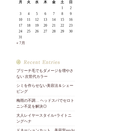
月
火
水
木
金
土
日
1
2
3
4
5
6
7
8
9
10
11
12
13
14
15
16
17
18
19
20
21
22
23
24
25
26
27
28
29
30
31
« 7月
ブリーチ毛でもダメージを増やさ
ない 次世代カラー
シミを作らせない美容法＆シェー
ビング
梅雨の不調… ヘッドスパでセロト
ニン不足を解決◎
大人レイヤースタイル×ライトニ
ングヘナ
ドネーションカット 美容室michi