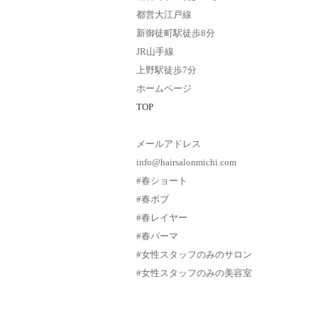
都営大江戸線
新御徒町駅徒歩8分
JR山手線
上野駅徒歩7分
ホームページ
TOP
メールアドレス
info@hairsalonmichi.com
#春ショート
#春ボブ
#春レイヤー
#春パーマ
#女性スタッフのみのサロン
#女性スタッフのみの美容室