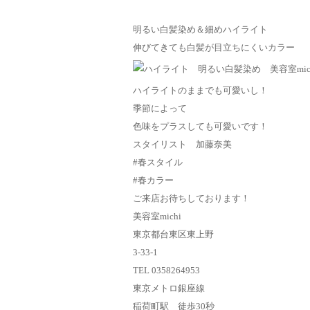
明るい白髪染め＆細めハイライト
伸びてきても白髪が目立ちにくいカラー
ハイライトのままでも可愛いし！
季節によって
色味をプラスしても可愛いです！
スタイリスト 加藤奈美
#春スタイル
#春カラー
ご来店お待ちしております！
美容室michi
東京都台東区東上野
3-33-1
TEL 0358264953
東京メトロ銀座線
稲荷町駅 徒歩30秒