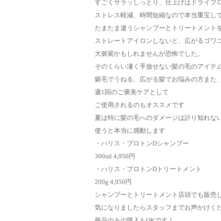
すごくサラッしっとり、仕上げはドライブ
ストレス軽減、時間短縮なので本当重宝し
たまたま違うシャンプーとトリートメント
ストレートアイロンしないと、広がるゴワ
大袈裟かもしれませんが恐怖でした。
そのくらい凄く手放せない髪の毛のアイテ
癖毛でうねる、広がる髪でお悩みの方また
週1回のご褒美ケアとして
ご使用されるのもオススメです
夏は特に髪の毛へのダメージは計り知れな
使うと本当に感動します
・ハリス・プロトンDシャンプー
300ml 4,950円
・ハリス・プロトンDトリートメント
200g 4,950円
シャンプーとトリートメント店頭でも販売
気になりましたらスタッフまでお声かけく
商品のみの購入もOKです！