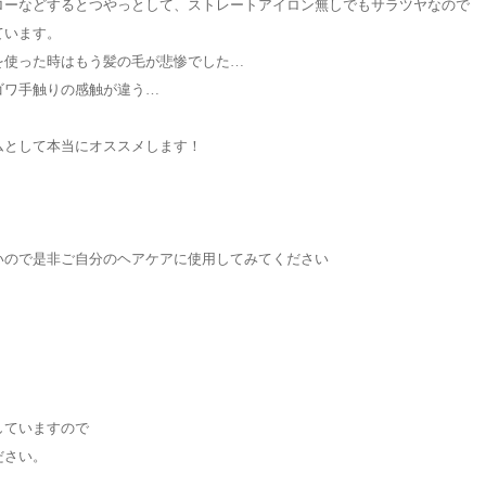
ローなどするとつやっとして、ストレートアイロン無しでもサラツヤなので
ています。
を使った時はもう髪の毛が悲惨でした…
ゴワ手触りの感触が違う…
ムとして本当にオススメします！
、
いので是非ご自分のヘアケアに使用してみてください
していますので
ださい。