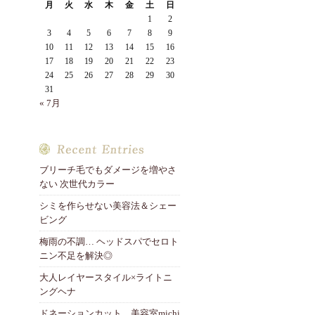
月
火
水
木
金
土
日
1
2
3
4
5
6
7
8
9
10
11
12
13
14
15
16
17
18
19
20
21
22
23
24
25
26
27
28
29
30
31
« 7月
ブリーチ毛でもダメージを増やさ
ない 次世代カラー
シミを作らせない美容法＆シェー
ビング
梅雨の不調… ヘッドスパでセロト
ニン不足を解決◎
大人レイヤースタイル×ライトニ
ングヘナ
ドネーションカット 美容室michi