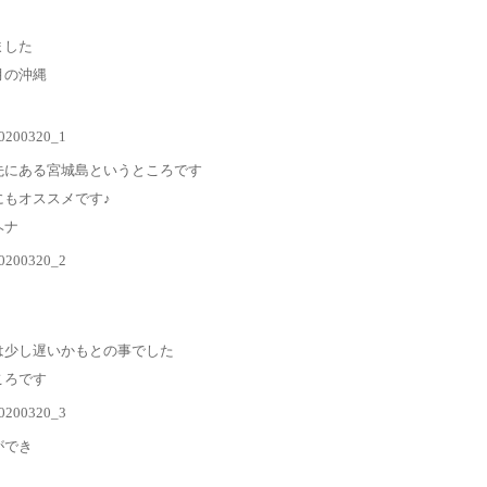
ました
月の沖縄
先にある宮城島というところです
もオススメです♪
ヘナ
！
は少し遅いかもとの事でした
ころです
ができ