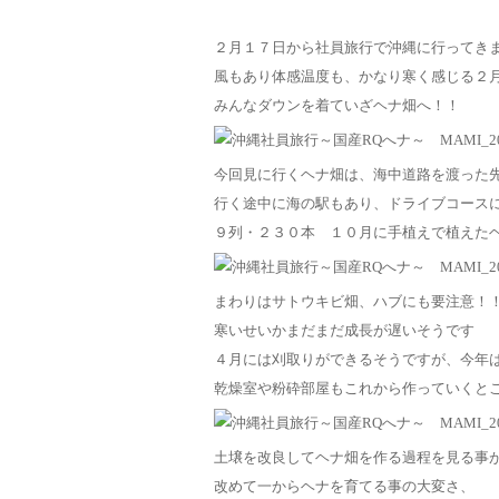
２月１７日から社員旅行で沖縄に行ってき
風もあり体感温度も、かなり寒く感じる２
みんなダウンを着ていざヘナ畑へ！！
今回見に行くヘナ畑は、海中道路を渡った
行く途中に海の駅もあり、ドライブコースに
９列・２３０本 １０月に手植えで植えた
まわりはサトウキビ畑、ハブにも要注意！
寒いせいかまだまだ成長が遅いそうです
４月には刈取りができるそうですが、今年
乾燥室や粉砕部屋もこれから作っていくと
土壌を改良してヘナ畑を作る過程を見る事
改めて一からヘナを育てる事の大変さ、