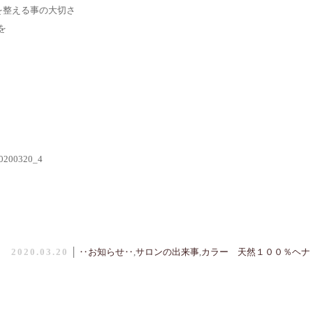
を整える事の大切さ
を
2020.03.20
│
‥お知らせ‥
,
サロンの出来事
,
カラー 天然１００％ヘナ