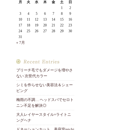
月
火
水
木
金
土
日
1
2
3
4
5
6
7
8
9
10
11
12
13
14
15
16
17
18
19
20
21
22
23
24
25
26
27
28
29
30
31
« 7月
ブリーチ毛でもダメージを増やさ
ない 次世代カラー
シミを作らせない美容法＆シェー
ビング
梅雨の不調… ヘッドスパでセロト
ニン不足を解決◎
大人レイヤースタイル×ライトニ
ングヘナ
ドネーションカット 美容室michi