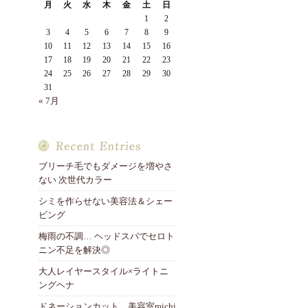
月
火
水
木
金
土
日
1
2
3
4
5
6
7
8
9
10
11
12
13
14
15
16
17
18
19
20
21
22
23
24
25
26
27
28
29
30
31
« 7月
ブリーチ毛でもダメージを増やさ
ない 次世代カラー
シミを作らせない美容法＆シェー
ビング
梅雨の不調… ヘッドスパでセロト
ニン不足を解決◎
大人レイヤースタイル×ライトニ
ングヘナ
ドネーションカット 美容室michi