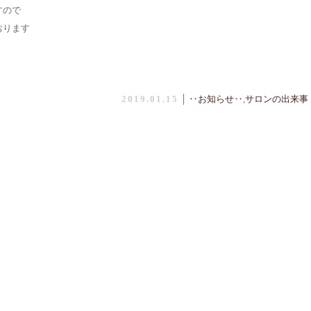
すので
おります
2019.01.15
│
‥お知らせ‥
,
サロンの出来事