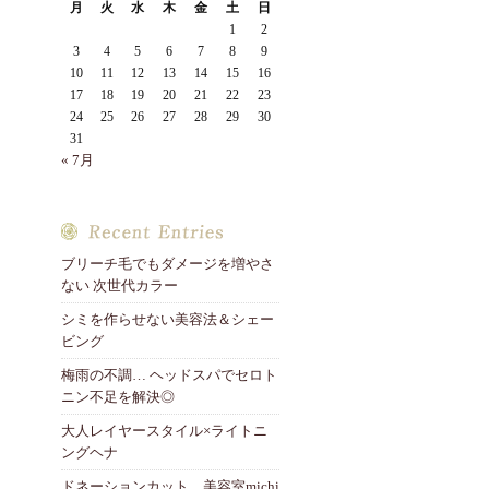
月
火
水
木
金
土
日
1
2
3
4
5
6
7
8
9
10
11
12
13
14
15
16
17
18
19
20
21
22
23
24
25
26
27
28
29
30
31
« 7月
ブリーチ毛でもダメージを増やさ
ない 次世代カラー
シミを作らせない美容法＆シェー
ビング
梅雨の不調… ヘッドスパでセロト
ニン不足を解決◎
大人レイヤースタイル×ライトニ
ングヘナ
ドネーションカット 美容室michi