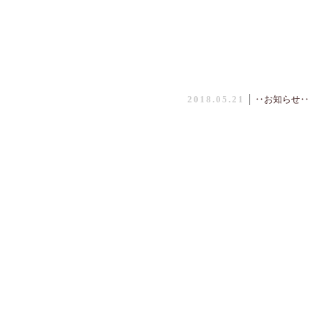
2018.05.21
│
‥お知らせ‥