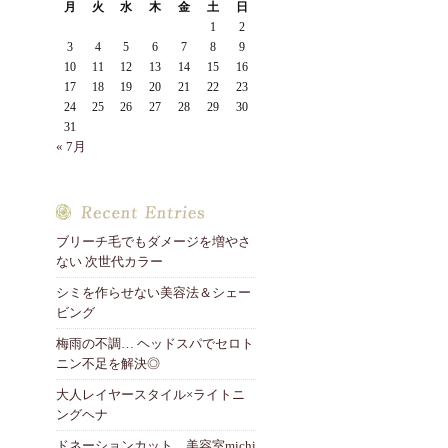
月
火
水
木
金
土
日
1
2
3
4
5
6
7
8
9
10
11
12
13
14
15
16
17
18
19
20
21
22
23
24
25
26
27
28
29
30
31
« 7月
ブリーチ毛でもダメージを増やさ
ない 次世代カラー
シミを作らせない美容法＆シェー
ビング
梅雨の不調… ヘッドスパでセロト
ニン不足を解決◎
大人レイヤースタイル×ライトニ
ングヘナ
ドネーションカット 美容室michi