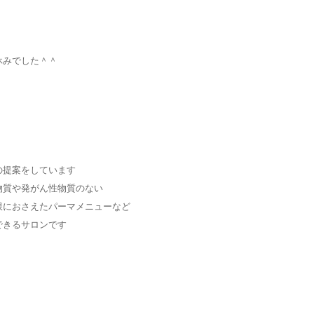
休みでした＾＾
の提案をしています
物質や発がん性物質のない
限におさえたパーマメニューなど
できるサロンです