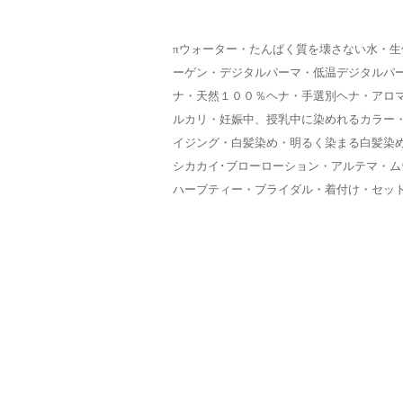
πウォーター・たんぱく質を壊さない水・
ーゲン・デジタルパーマ・低温デジタルパ
ナ・天然１００％ヘナ・手選別ヘナ・アロ
ルカリ・妊娠中、授乳中に染めれるカラー
イジング・白髪染め・明るく染まる白髪染
シカカイ･ブローローション・アルテマ・
ハーブティー・ブライダル・着付け・セッ