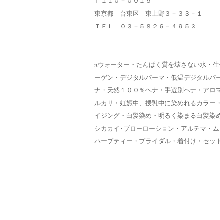
〒１１０－００１５
東京都 台東区 東上野３－３３－１
ＴＥＬ ０３－５８２６－４９５３
πウォーター・たんぱく質を壊さない水・
ーゲン・デジタルパーマ・低温デジタルパ
ナ・天然１００％ヘナ・手選別ヘナ・アロ
ルカリ・妊娠中、授乳中に染めれるカラー
イジング・白髪染め・明るく染まる白髪染
シカカイ･ブローローション・アルテマ・
ハーブティー・ブライダル・着付け・セッ