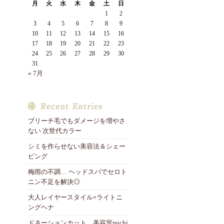
月
火
水
木
金
土
日
1
2
3
4
5
6
7
8
9
10
11
12
13
14
15
16
17
18
19
20
21
22
23
24
25
26
27
28
29
30
31
« 7月
ブリーチ毛でもダメージを増やさ
ない 次世代カラー
シミを作らせない美容法＆シェー
ビング
梅雨の不調… ヘッドスパでセロト
ニン不足を解決◎
大人レイヤースタイル×ライトニ
ングヘナ
ドネーションカット 美容室michi